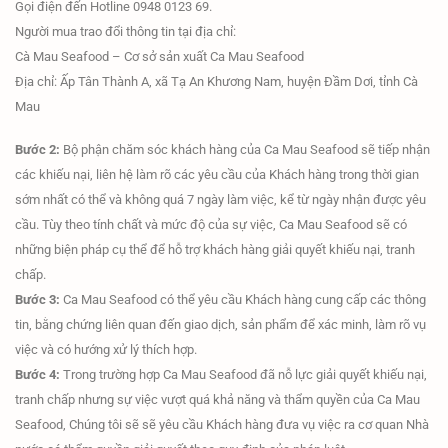
Gọi điện đến Hotline 0948 0123 69.
Người mua trao đổi thông tin tại địa chỉ:
Cà Mau Seafood – Cơ sở sản xuất Ca Mau Seafood
Địa chỉ: Ấp Tân Thành A, xã Tạ An Khương Nam, huyện Đầm Dơi, tỉnh Cà
Mau
Bước 2:
Bộ phận chăm sóc khách hàng của Ca Mau Seafood sẽ tiếp nhận
các khiếu nại, liên hệ làm rõ các yêu cầu của Khách hàng trong thời gian
sớm nhất có thể và không quá 7 ngày làm việc, kể từ ngày nhận được yêu
cầu. Tùy theo tính chất và mức độ của sự việc, Ca Mau Seafood sẽ có
những biện pháp cụ thể để hỗ trợ khách hàng giải quyết khiếu nại, tranh
chấp.
Bước 3:
Ca Mau Seafood có thể yêu cầu Khách hàng cung cấp các thông
tin, bằng chứng liên quan đến giao dịch, sản phẩm để xác minh, làm rõ vụ
việc và có hướng xử lý thích hợp.
Bước 4:
Trong trường hợp Ca Mau Seafood đã nỗ lực giải quyết khiếu nại,
tranh chấp nhưng sự việc vượt quá khả năng và thẩm quyền của Ca Mau
Seafood, Chúng tôi sẽ sẽ yêu cầu Khách hàng đưa vụ việc ra cơ quan Nhà