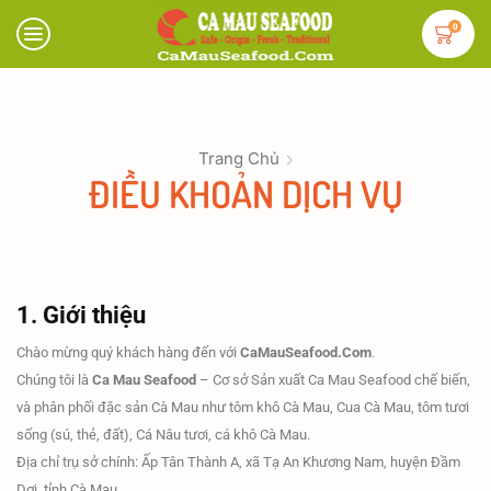
0
Trang Chủ
ĐIỀU KHOẢN DỊCH VỤ
1. Giới thiệu
Chào mừng quý khách hàng đến với
CaMauSeafood.Com
.
Chúng tôi là
Ca Mau Seafood
– Cơ sở Sản xuất Ca Mau Seafood chế biến,
và phân phối đặc sản Cà Mau như tôm khô Cà Mau, Cua Cà Mau, tôm tươi
sống (sú, thẻ, đất), Cá Nâu tươi, cá khô Cà Mau.
Địa chỉ trụ sở chính: Ấp Tân Thành A, xã Tạ An Khương Nam, huyện Đầm
Dơi, tỉnh Cà Mau