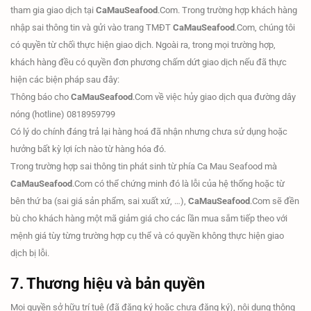
tham gia giao dịch tại
CaMauSeafood
.Com. Trong trường hợp khách hàng
nhập sai thông tin và gửi vào trang TMĐT
CaMauSeafood
.Com, chúng tôi
có quyền từ chối thực hiện giao dịch. Ngoài ra, trong mọi trường hợp,
khách hàng đều có quyền đơn phương chấm dứt giao dịch nếu đã thực
hiện các biện pháp sau đây:
Thông báo cho
CaMauSeafood
.Com về việc hủy giao dịch qua đường dây
nóng (hotline) 0818959799
Có lý do chính đáng trả lại hàng hoá đã nhận nhưng chưa sử dụng hoặc
hưởng bất kỳ lợi ích nào từ hàng hóa đó.
Trong trường hợp sai thông tin phát sinh từ phía Ca Mau Seafood mà
CaMauSeafood
.Com có thể chứng minh đó là lỗi của hệ thống hoặc từ
bên thứ ba (sai giá sản phẩm, sai xuất xứ, …),
CaMauSeafood
.Com sẽ đền
bù cho khách hàng một mã giảm giá cho các lần mua sắm tiếp theo với
mệnh giá tùy từng trường hợp cụ thể và có quyền không thực hiện giao
dịch bị lỗi.
7. Thương hiệu và bản quyền
Mọi quyền sở hữu trí tuệ (đã đăng ký hoặc chưa đăng ký), nội dung thông