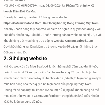
Mã số ĐKKD
61F8007694
, ngày 03/09/2024 tại
Phòng Tài chính – Kế
hoạch
,
Đầm Dơi, Cà Mau
Giao dịch thương mại điện tử thông qua website
https://CaMauSeafood.Com. Đã Fthông báo Bộ Công Thương Việt Nam.
Khi quý khách hàng truy cập vào website có nghĩa là quý khách đồng ý với
các điều khoản này. Các điều khoản, hướng dẫn tại website có hiệu lực với
khách hàng đặt mua hàng trực tiếp từ website
CaMauSeafood
.Com
Quý khách hàng vui lòng kiểm tra thường xuyên để cập nhật những thay
đổi của chúng tôi.
2. Sử dụng website
Khi vào web của Ca Mau Seafood, khách hàng phải đảm bảo đủ 18 tuổi,
hoặc truy cập dưới sự giám sát của cha mẹ hay người giám hộ hợp pháp.
Khách hàng đảm bảo có đầy đủ hành vi dân sự để thực hiện các giao dịch
mua bán hàng hóa theo quy định hiện hành của pháp luật Việt Nam.
Chúng tôi sẽ cấp một tài khoản (Account) sử dụng để khách hàng có thể
mua sắm trên website
CaMauSeafood
.com trong khuôn khổ Điều khoản
và Điều kiện sử dụng đã nêu.