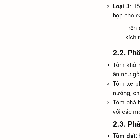
Loại 3
: T
hợp cho cá
Trên 
kích 
2.2. Ph
Tôm khô n
ăn như gỏ
Tôm xẻ ph
nướng, ch
Tôm chà b
với các m
2.3. Phâ
Tôm đất:
Đ