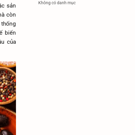
Không có danh mục
ặc sản
mà còn
 thống
ế biến
ầu của