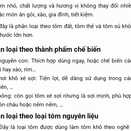
ôm nhỏ, chất lượng và hương vị không thay đổi nhiề
c món ăn gỏi, xào, gia đình, tiết kiệm.
đây là phân loại theo tôm đất, tôm thẻ và tôm sú kh
thước lớn hơn.
ân loại theo thành phẩm chế biến
guyên con: Thích hợp dùng ngay, hoặc chế biến c
i hay xào, rim…
ơi khô xé sợi: Tiện lợi, dễ dàng sử dụng trong c
iên, …
ông: còn gọi tôm xé sợi nhưng là sợi mịnh, phù hợ
ón cháu hoặc nêm nếm, …
n loại theo loại tôm nguyên liệu
ây là loại tôm được dùng làm tôm khô theo nghề 