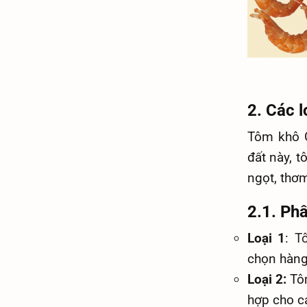
2. Các 
Tôm khô C
đất này, t
ngọt, thơm
2.1. Phâ
Loại 1
:
T
chọn hàng
Loại 2:
Tô
hợp cho c