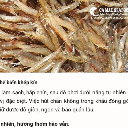
chế biến khép kín
:
làm sạch, hấp chín, sau đó phơi dưới nắng tự nhiên 
 vị đặc biệt. Việc hút chân không trong khâu đóng gó
iữ được độ giòn, ngon và bảo quản lâu.
ự nhiên, hương thơm hào sản
: