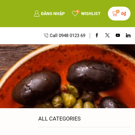
0
0
ĐĂNG NHẬP
WISHLIST
0
₫
Call 0948 0123 69
ALL CATEGORIES