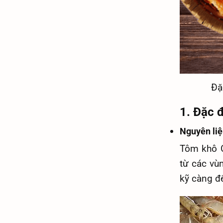
Đặ
1. Đặc 
Nguyên liệ
Tôm khô C
từ các vù
kỹ càng đ