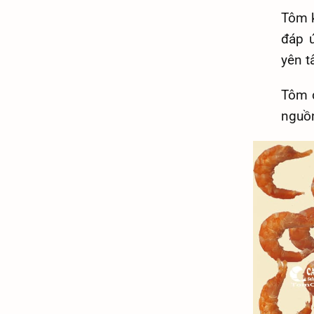
Tôm 
đáp 
yên t
Tôm đ
nguồn