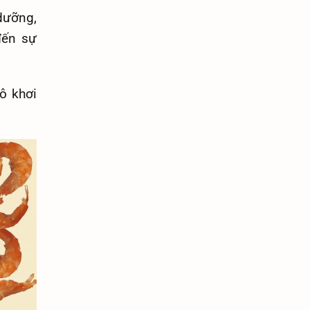
dưỡng,
đến sự
ô khơi