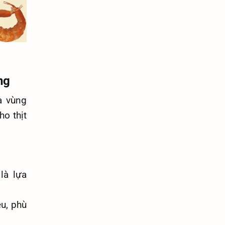
ng
a vùng
ho thịt
là lựa
ều, phù