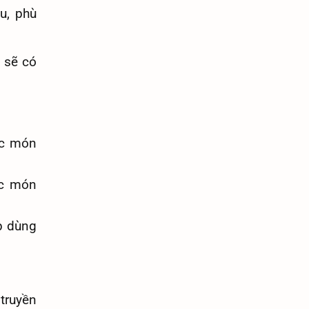
u, phù
ô sẽ có
ác món
ác món
p dùng
truyền