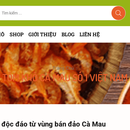
HÔ
SHOP
GIỚI THIỆU
BLOG
LIÊN HỆ
Trang Chủ
TÔM KHÔ CÀ MAU SỐ 1 VIỆT NAM
 độc đáo từ vùng bán đảo Cà Mau