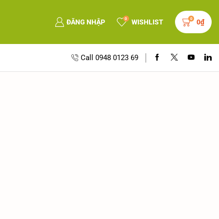
0
0
ĐĂNG NHẬP
WISHLIST
0
₫
Call 0948 0123 69