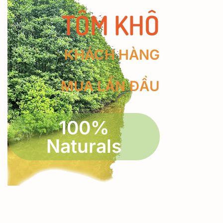
TÔM KHÔ
KHÁCH HÀNG
MUA LẦN ĐẦU
100%
Naturals