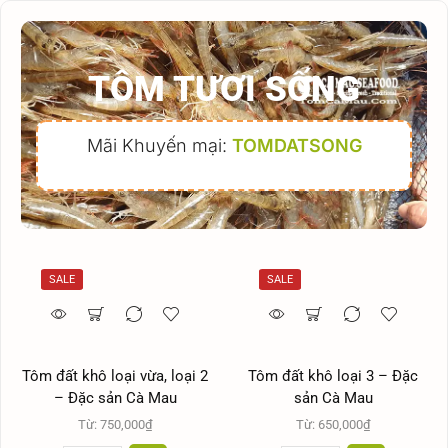
TÔM TƯƠI SỐNG
Mãi Khuyến mại:
TOMDATSONG
SALE
SALE
Tôm đất khô loại vừa, loại 2
Tôm đất khô loại 3 – Đặc
– Đặc sản Cà Mau
sản Cà Mau
Từ:
750,000
₫
Từ:
650,000
₫