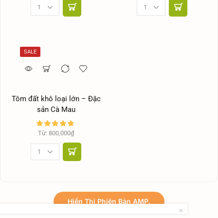
SALE
Tôm đất khô loại lớn – Đặc
sản Cà Mau
Từ:
800,000
₫
Hiển Thị Phiên Bản AMP.